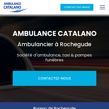
Aller
au
CONTACTEZ-NOUS
contenu
principal
Ambulancier à Rochegude
Société d'ambulance, taxi & pompes
funèbres
CONTACTEZ-NOUS
Bureau de Rochegude