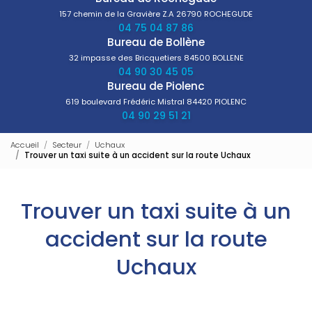
157 chemin de la Gravière Z.A
26790 ROCHEGUDE
04 75 04 87 86
Bureau de Bollène
32 impasse des Bricquetiers
84500 BOLLENE
04 90 30 45 05
Bureau de Piolenc
619 boulevard Frédéric Mistral
84420 PIOLENC
04 90 29 51 21
Accueil
Secteur
Uchaux
Trouver un taxi suite à un accident sur la route Uchaux
Trouver un taxi suite à un
accident sur la route
Uchaux