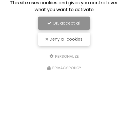
This site uses cookies and gives you control over
Email
what you want to activate
Téléphone
OK, accept all
Message
Deny all cookies
PERSONALIZE
PRIVACY POLICY
J'autorise ce site à conserver l'ensemble des données transmises dans
ce formulaire pour faciliter le suivi et le traitement de ma demande.
(Aucune exploitation commerciale ne sera faite des données conservées.
Voir notre
politique de confidentialité
)