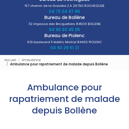
157 chemin de la Gravière Z.A
26790 ROCHEGUDE
04 75 04 87 86
Bureau de Bollène
32 impasse des Bricquetiers
84500 BOLLENE
04 90 30 45 05
Bureau de Piolenc
619 boulevard Frédéric Mistral
84420 PIOLENC
04 90 29 51 21
Accueil
Ambulance
Ambulance pour rapatriement de malade depuis Bollène
Ambulance pour
rapatriement de malade
depuis Bollène