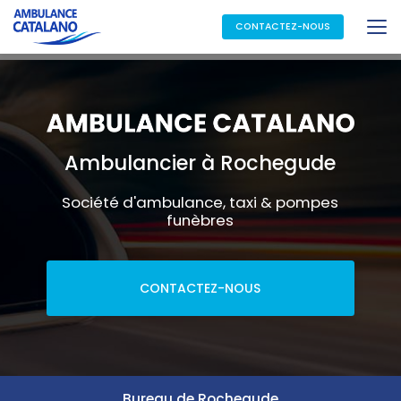
Aller
au
CONTACTEZ-NOUS
contenu
principal
Ambulancier à Rochegude
Société d'ambulance, taxi & pompes
funèbres
CONTACTEZ-NOUS
Bureau de Rochegude