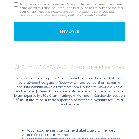
J'autorise ce site à conserver l'ensemble des données transmises
dans ce formulaire pour faciliter le suivi et le traitement de ma
demande.
(Aucune exploitation commerciale ne sera faite des
données conservées. Voir notre
politique de confidentialité
)
AMBULANCE CATALANO : Savoir-faire et services
Réservation taxi depuis Piolenc pour transport longue distance
vers aéroport ou gare
|
Réserver un taxi conventionné par la
sécurité sociale pour le transfert vers un hôpital pour dialyse à
Rochegude
|
Devis location de voiture avec chauffeur privé pour
le transport d'invités à un mariage à Mornas
|
Service de location
d'un utilitaire pour le transport de personne à mobilité réduite à
Rochegude
Accompagnement personne diabétique à un rendez-
vous médical en taxi Mornas
Accompagnement rendez-vous médical en taxi Mornas