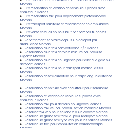
Mornas
Prix réservation et location de véhicule 7 places avec
chauffeur Mornas
Prix réservation taxi pour déplacement professionnel
Mornas
Prix transport sanitaire et rapatriement en ambulance
Mornas
Prix vente cercueil en bois brut par pompes funèbres
Mornas
Rapatriement sanitaire depuis un aéroport par
ambulance Mornas
Réservation d'un taxi conventionné 7j/7 Mornas
Réservation d'un taxi dernière minute pour course
urgente Mornas
Réservation d'un taxi en urgence pour aller à la gare ou
aéroport Mornas
Réservation d'un taxi pour transport médical assis
Mornas
Réservation de taxi climatisé pour trajet longue distance
Mornas
Réservation de voiture avec chauffeur pour séminaire
Mornas
Réservation et location de véhicule 9 places avec
chauffeur Mornas
Réservation taxi pour demain en urgence Mornas
Réservation taxi vsl pour consultation médicale Mornas
Réserver taxi van pour se rendre à un concert Mornas
Réserver un grand taxi familial pour l'aéroport Mornas
Réserver un grand taxi type van pour les valises Mornas
Réserver un taxi pour consultation chimiothérapie
Mornas