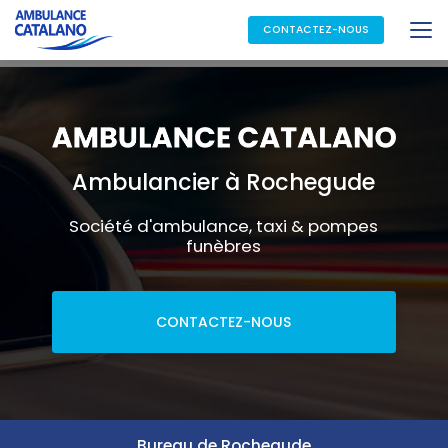
Aller
au
CONTACTEZ-NOUS
contenu
principal
Ambulancier à Rochegude
Société d'ambulance, taxi & pompes
funèbres
CONTACTEZ-NOUS
Bureau de Rochegude