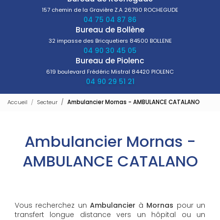
157 chemin de la Gravière Z.A
26790 ROCHEGUDE
04 75 04 87 86
Bureau de Bollène
32 impasse des Bricquetiers
84500 BOLLENE
04 90 30 45 05
Bureau de Piolenc
619 boulevard Frédéric Mistral
84420 PIOLENC
04 90 29 51 21
Accueil
Secteur
Ambulancier Mornas - AMBULANCE CATALANO
Ambulancier Mornas -
AMBULANCE CATALANO
Vous recherchez un
Ambulancier
à
Mornas
pour un
transfert longue distance vers un hôpital ou un