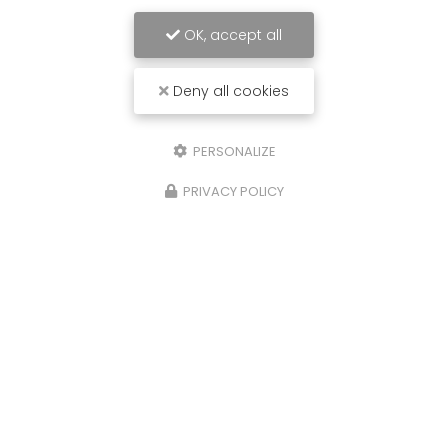
OK, accept all
Deny all cookies
PERSONALIZE
PRIVACY POLICY
29/06/2026
Ambulance conventionnée à Bollène
Ambulance conventionnée à Bollène et Piolenc :
transport médicalisé disponible 24h/24 avec
Ambulance Catalano Ambulance Catalano
assure votre
transport en ambulance
conventionnée à Bollène…