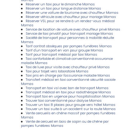
Réserver un taxi pour le dimanche Mornas
Réserver un taxi pour longue distance Mornas
Réserver une voiture de tourisme avec chauffeur Mornas
Réserver véhicule avec chauffeur pour mariage Mornas
Réserver VSL pour se rendre à un rendez-vous médical
Mornas
Service de location de voiture avec chauffeur privé Mornas
Service de taxi privatif pour transport mariage Mornas
Société de transport pour personnes à mobilité réduite
Mornas
Tarif contrat obsèques par pompes funèbres Mornas
Tarif d'un transport en van pour groupe Mornas
Tarif pour transport médical par taxi Mornas
Taxi confortable et climatisé conventionné assurance
maladie Mornas
Taxi de luxe pour visite avec chauffeur privé Mornas
Taxi pour trajet vers laboratoire Mornas
Taxi pris en charge par l'assurance maladie Mornas
Transfert médical en taxi conventionné sécurité sociale
Mornas
Transport en taxi vsl avec bon de transport Mornas
Transport médical en taxi pour radiothérapie Mornas
Transport taxi en urgence pour hospitalisation Mornas
Trouver taxi conventionné pour dialyse Mornas
Trouver un taxi 8 places pour groupe vers hôtel Mornas
Trouver un taxi suite à un accident sur la route Mornas
Vente cercueils en chêne massif par pompes funèbres
Mornas
Vente de cercueil en bois de sapin ou de chêne par
pompes funèbres Mornas