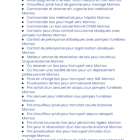
Chauffeur privé haut de gamme pour mariage Mornas
Commander et réserver en urgence taxi médicalisé
Mornas
Commander taxi médicalisé pour hôpital Mornas
Commander taxi pour trajet vers Mornas
Commander un taxi conventionné CPAM Mornas
Conseils pour choix contrat assurance obsèques avec
pompes funèbres Mornas
Contrat de prévoyance d'obsèques avec pompes funèbres
Mornas
Contrat de prévoyance pour organisation obsèques
Mornas
Meilleur service de réservation de taxi pour courte ou
longue distance Mornas
Où réserver un taxi pour transport vers Mornas
Où trouver une société de taxi pour un déplacement
professionnel Mornas
Prise en charge taxi pour transport vers IME Mornas
Privatisation de taxi pour anniversaire Mornas
Prix achat d'un cercueil en acajou aux pompes funèbres
Mornas
Prix cercueil pour crémation aux pompes funèbres
Mornas
Prix chauffeur privé pour transfert courte distance
Mornas
Prix chauffeur privé pour transport depuis aéroport
Mornas
Prix d'une course en taxi pour personnes âgées Mornas
Prix pour la réservation d'un taxi courte distance Mornas
Prix privatisation taxi pour transport d'invités d'un
mariage Mornas
Prix rapatriement sanitaire en ambulance conventionnée