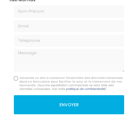
Nom Prénom
Email
Téléphone
Message
J'autorise ce site à conserver l'ensemble des données transmises
dans ce formulaire pour faciliter le suivi et le traitement de ma
demande.
(Aucune exploitation commerciale ne sera faite des
données conservées. Voir notre
politique de confidentialité
)