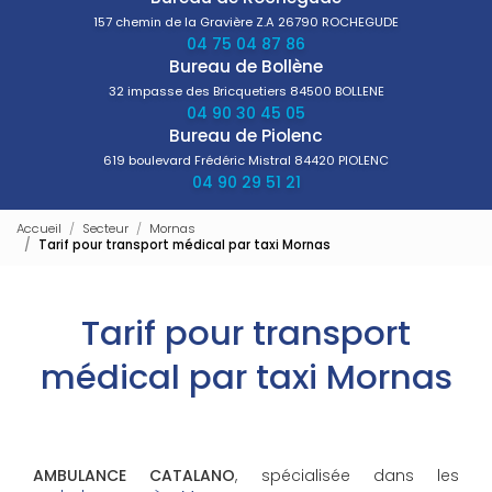
157 chemin de la Gravière Z.A
26790 ROCHEGUDE
04 75 04 87 86
Bureau de Bollène
32 impasse des Bricquetiers
84500 BOLLENE
04 90 30 45 05
Bureau de Piolenc
619 boulevard Frédéric Mistral
84420 PIOLENC
04 90 29 51 21
Accueil
Secteur
Mornas
Tarif pour transport médical par taxi Mornas
Tarif pour transport
médical par taxi Mornas
AMBULANCE CATALANO
, spécialisée dans les