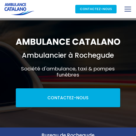
Aller
au
CONTACTEZ-NOUS
contenu
principal
Ambulancier à Rochegude
Société d'ambulance, taxi & pompes
funèbres
CONTACTEZ-NOUS
Bureau de Rochegude