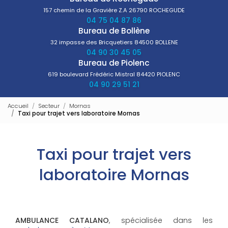
157 chemin de la Gravière Z.A
26790 ROCHEGUDE
04 75 04 87 86
Bureau de Bollène
32 impasse des Bricquetiers
84500 BOLLENE
04 90 30 45 05
Bureau de Piolenc
619 boulevard Frédéric Mistral
84420 PIOLENC
04 90 29 51 21
Accueil
Secteur
Mornas
Taxi pour trajet vers laboratoire Mornas
Taxi pour trajet vers
laboratoire Mornas
AMBULANCE CATALANO
, spécialisée dans les