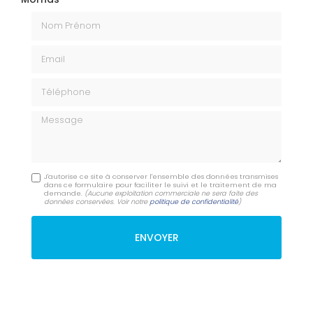
Nom Prénom
Email
Téléphone
Message
J'autorise ce site à conserver l'ensemble des données transmises
dans ce formulaire pour faciliter le suivi et le traitement de ma
demande.
(Aucune exploitation commerciale ne sera faite des
données conservées. Voir notre
politique de confidentialité
)