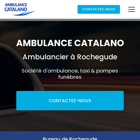
Aller
au
CONTACTEZ-NOUS
contenu
principal
Ambulancier à Rochegude
Société d'ambulance, taxi & pompes
funèbres
CONTACTEZ-NOUS
Bureau de Rochegude