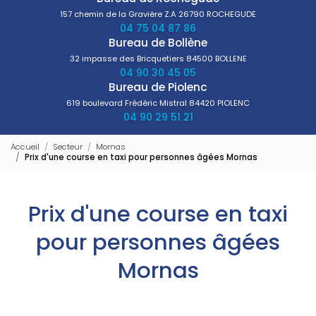
157 chemin de la Gravière Z.A
26790 ROCHEGUDE
04 75 04 87 86
Bureau de Bollène
32 impasse des Bricquetiers
84500 BOLLENE
04 90 30 45 05
Bureau de Piolenc
619 boulevard Frédéric Mistral
84420 PIOLENC
04 90 29 51 21
Accueil
Secteur
Mornas
Prix d'une course en taxi pour personnes âgées Mornas
Prix d'une course en taxi
pour personnes âgées
Mornas