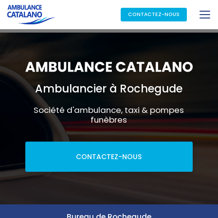
Aller
au
CONTACTEZ-NOUS
contenu
principal
Ambulancier à Rochegude
Société d'ambulance, taxi & pompes
funèbres
CONTACTEZ-NOUS
Bureau de Rochegude