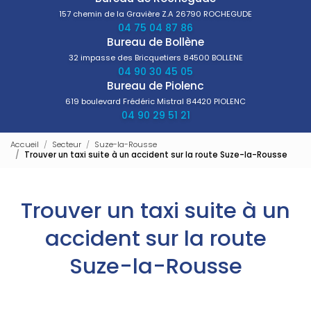
157 chemin de la Gravière Z.A
26790 ROCHEGUDE
04 75 04 87 86
Bureau de Bollène
32 impasse des Bricquetiers
84500 BOLLENE
04 90 30 45 05
Bureau de Piolenc
619 boulevard Frédéric Mistral
84420 PIOLENC
04 90 29 51 21
Accueil
Secteur
Suze-la-Rousse
Trouver un taxi suite à un accident sur la route Suze-la-Rousse
Trouver un taxi suite à un
accident sur la route
Suze-la-Rousse