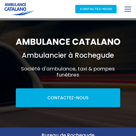
Aller
au
CONTACTEZ-NOUS
contenu
principal
Ambulancier à Rochegude
Société d'ambulance, taxi & pompes
funèbres
CONTACTEZ-NOUS
Bureau de Rochegude