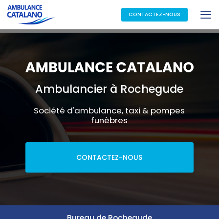
Aller
au
CONTACTEZ-NOUS
contenu
principal
Ambulancier à Rochegude
Société d'ambulance, taxi & pompes
funèbres
CONTACTEZ-NOUS
Bureau de Rochegude