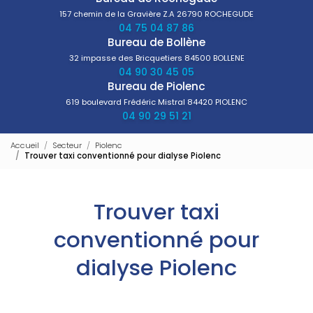
157 chemin de la Gravière Z.A
26790 ROCHEGUDE
04 75 04 87 86
Bureau de Bollène
32 impasse des Bricquetiers
84500 BOLLENE
04 90 30 45 05
Bureau de Piolenc
619 boulevard Frédéric Mistral
84420 PIOLENC
04 90 29 51 21
Accueil
Secteur
Piolenc
Trouver taxi conventionné pour dialyse Piolenc
Trouver taxi
conventionné pour
dialyse Piolenc