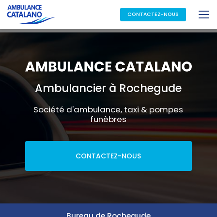
Aller
au
CONTACTEZ-NOUS
contenu
principal
Ambulancier à Rochegude
Société d'ambulance, taxi & pompes
funèbres
CONTACTEZ-NOUS
Bureau de Rochegude