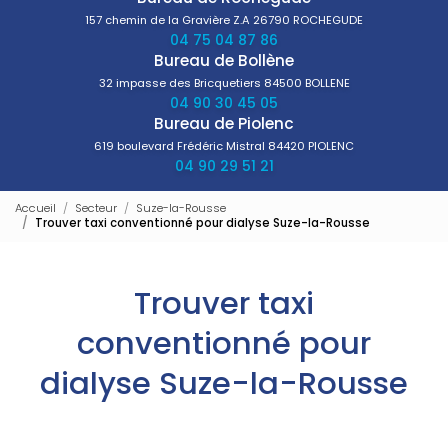
157 chemin de la Gravière Z.A
26790 ROCHEGUDE
04 75 04 87 86
Bureau de Bollène
32 impasse des Bricquetiers
84500 BOLLENE
04 90 30 45 05
Bureau de Piolenc
619 boulevard Frédéric Mistral
84420 PIOLENC
04 90 29 51 21
Accueil
Secteur
Suze-la-Rousse
Trouver taxi conventionné pour dialyse Suze-la-Rousse
Trouver taxi
conventionné pour
dialyse Suze-la-Rousse