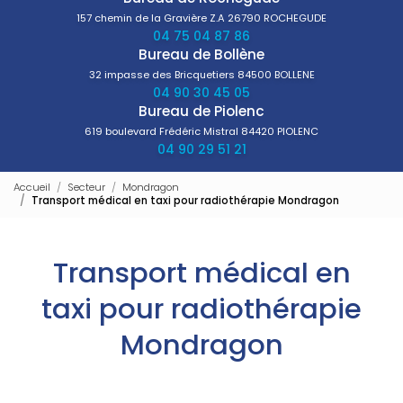
157 chemin de la Gravière Z.A
26790 ROCHEGUDE
04 75 04 87 86
Bureau de Bollène
32 impasse des Bricquetiers
84500 BOLLENE
04 90 30 45 05
Bureau de Piolenc
619 boulevard Frédéric Mistral
84420 PIOLENC
04 90 29 51 21
Accueil
Secteur
Mondragon
Transport médical en taxi pour radiothérapie Mondragon
Transport médical en
taxi pour radiothérapie
Mondragon