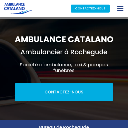
Aller
au
CONTACTEZ-NOUS
contenu
principal
Ambulancier à Rochegude
Société d'ambulance, taxi & pompes
funèbres
CONTACTEZ-NOUS
Bureau de Rochegude