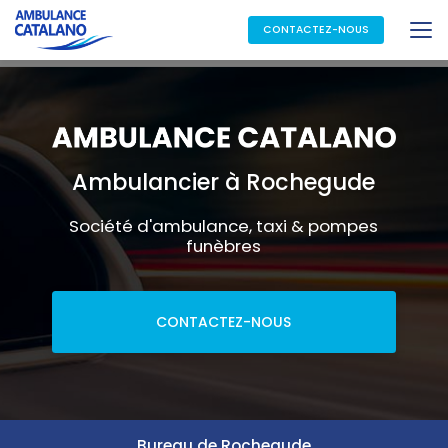
Aller
au
CONTACTEZ-NOUS
contenu
principal
Ambulancier à Rochegude
Société d'ambulance, taxi & pompes
funèbres
CONTACTEZ-NOUS
Bureau de Rochegude