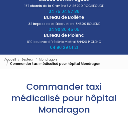
157 chemin de la Gravière Z.A
26790 ROCHEGUDE
04 75 04 87 86
Bureau de Bollène
32 impasse des Bricquetiers
84500 BOLLENE
04 90 30 45 05
Bureau de Piolenc
619 boulevard Frédéric Mistral
84420 PIOLENC
04 90 29 51 21
Accueil
Secteur
Mondragon
Commander taxi médicalisé pour hôpital Mondragon
Commander taxi
médicalisé pour hôpital
Mondragon