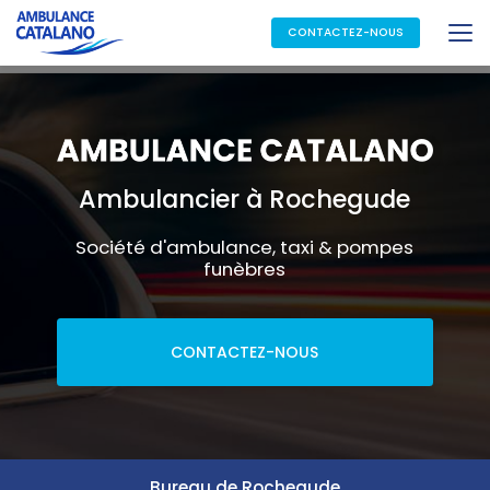
Aller
au
CONTACTEZ-NOUS
contenu
principal
Ambulancier à Rochegude
Société d'ambulance, taxi & pompes
funèbres
CONTACTEZ-NOUS
Bureau de Rochegude