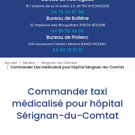
157 chemin de la Gravière Z.A
26790 ROCHEGUDE
04 75 04 87 86
Bureau de Bollène
32 impasse des Bricquetiers
84500 BOLLENE
04 90 30 45 05
Bureau de Piolenc
619 boulevard Frédéric Mistral
84420 PIOLENC
04 90 29 51 21
Accueil
Secteur
Sérignan-du-Comtat
Commander taxi médicalisé pour hôpital Sérignan-du-Comtat
Commander taxi
médicalisé pour hôpital
Sérignan-du-Comtat