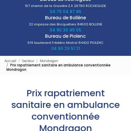
157 chemin de la Gravière Z.A
26790 ROCHEGUDE
04 75 04 87 86
Bureau de Bollène
32 impasse des Bricquetiers
84500 BOLLENE
04 90 30 45 05
Bureau de Piolenc
619 boulevard Frédéric Mistral
84420 PIOLENC
04 90 29 51 21
Accueil
Secteur
Mondragon
Prix rapatriement sanitaire en ambulance conventionnée
Mondragon
Prix rapatriement
sanitaire en ambulance
conventionnée
Mondragon