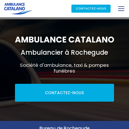
Aller
au
CONTACTEZ-NOUS
contenu
principal
Ambulancier à Rochegude
Société d'ambulance, taxi & pompes
funèbres
CONTACTEZ-NOUS
Bureau de Rochegude