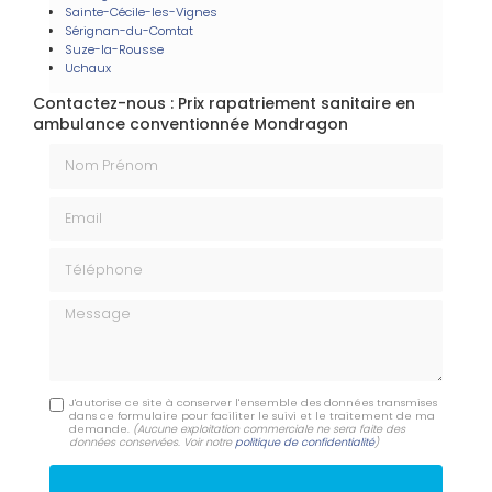
Sainte-Cécile-les-Vignes
Sérignan-du-Comtat
Suze-la-Rousse
Uchaux
Contactez-nous : Prix rapatriement sanitaire en
ambulance conventionnée Mondragon
Nom Prénom
Email
Téléphone
Message
J'autorise ce site à conserver l'ensemble des données transmises
dans ce formulaire pour faciliter le suivi et le traitement de ma
demande.
(Aucune exploitation commerciale ne sera faite des
données conservées. Voir notre
politique de confidentialité
)