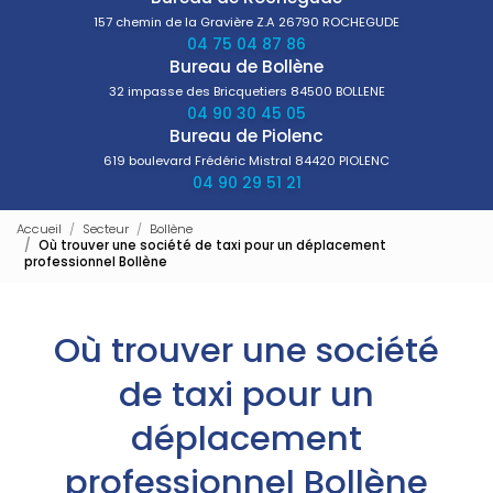
157 chemin de la Gravière Z.A
26790 ROCHEGUDE
04 75 04 87 86
Bureau de Bollène
32 impasse des Bricquetiers
84500 BOLLENE
04 90 30 45 05
Bureau de Piolenc
619 boulevard Frédéric Mistral
84420 PIOLENC
04 90 29 51 21
Accueil
Secteur
Bollène
Où trouver une société de taxi pour un déplacement
professionnel Bollène
Où trouver une société
de taxi pour un
déplacement
professionnel Bollène