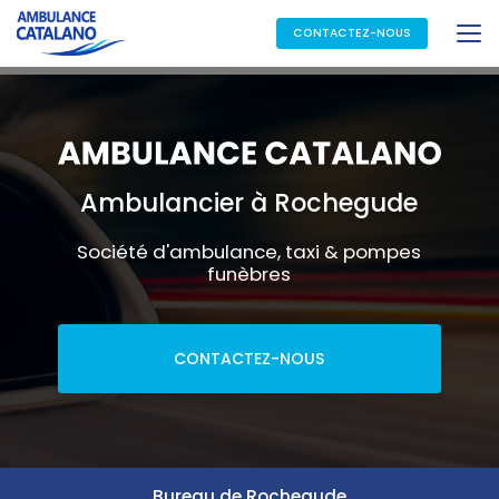
Aller
au
CONTACTEZ-NOUS
contenu
principal
Ambulancier à Rochegude
Société d'ambulance, taxi & pompes
funèbres
CONTACTEZ-NOUS
Bureau de Rochegude