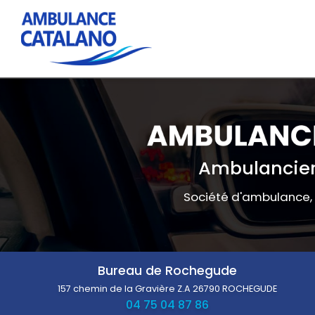
Navigation principale
Aller
au
contenu
principal
Ambulancier
Société d'ambulance,
Bureau de Rochegude
157 chemin de la Gravière Z.A
26790 ROCHEGUDE
04 75 04 87 86