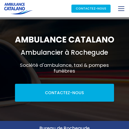
Aller
au
CONTACTEZ-NOUS
contenu
principal
Ambulancier à Rochegude
Société d'ambulance, taxi & pompes
funèbres
CONTACTEZ-NOUS
Bureau de Rochegude