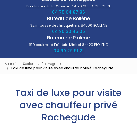
157 chemin de la Gravière Z.A
26790 ROCHEGUDE
04 75 04 87 86
Bureau de Bollène
32 impasse des Bricquetiers
84500 BOLLENE
04 90 30 45 05
Bureau de Piolenc
619 boulevard Frédéric Mistral
84420 PIOLENC
04 90 29 51 21
Accueil
Secteur
Rochegude
Taxi de luxe pour visite avec chauffeur privé Rochegude
Taxi de luxe pour visite
avec chauffeur privé
Rochegude