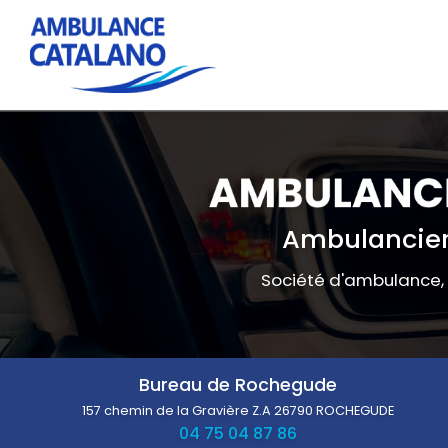
Navigation principale
Aller
au
contenu
principal
Ambulancier
Société d'ambulance,
Bureau de Rochegude
157 chemin de la Gravière Z.A
26790 ROCHEGUDE
04 75 04 87 86