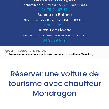
157 chemin de la Gravière Z.A
26790 ROCHEGUDE
04 75 04 87 86
Bureau de Bollène
32 impasse des Bricquetiers
84500 BOLLENE
04 90 30 45 05
Bureau de Piolenc
619 boulevard Frédéric Mistral
84420 PIOLENC
04 90 29 51 21
Accueil
Secteur
Mondragon
Réserver une voiture de tourisme avec chauffeur Mondragon
Réserver une voiture de
tourisme avec chauffeur
Mondragon