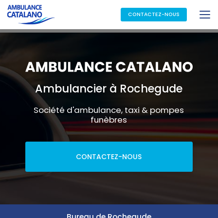
Aller
au
CONTACTEZ-NOUS
contenu
principal
Ambulancier à Rochegude
Société d'ambulance, taxi & pompes
funèbres
CONTACTEZ-NOUS
Bureau de Rochegude