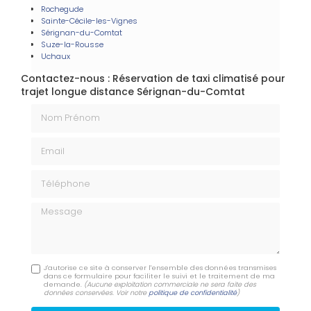
Rochegude
Sainte-Cécile-les-Vignes
Sérignan-du-Comtat
Suze-la-Rousse
Uchaux
Contactez-nous : Réservation de taxi climatisé pour
trajet longue distance Sérignan-du-Comtat
Nom Prénom
Email
Téléphone
Message
J'autorise ce site à conserver l'ensemble des données transmises
dans ce formulaire pour faciliter le suivi et le traitement de ma
demande.
(Aucune exploitation commerciale ne sera faite des
données conservées. Voir notre
politique de confidentialité
)