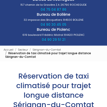
157 chemin de la Gravière Z.A
26790 ROCHEGUDE
04 75 04 87 86
Bureau de Bollène
32 impasse des Bricquetiers
84500 BOLLENE
04 90 30 45 05
Bureau de Piolenc
619 boulevard Frédéric Mistral
84420 PIOLENC
04 90 29 51 21
Accueil
Secteur
Sérignan-du-Comtat
Réservation de taxi climatisé pour trajet longue distance
Sérignan-du-Comtat
Réservation de taxi
climatisé pour trajet
longue distance
Sérignan-du-Comtat