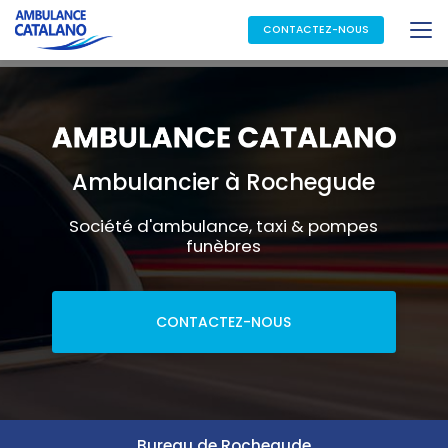
Aller
au
CONTACTEZ-NOUS
contenu
principal
Ambulancier à Rochegude
Société d'ambulance, taxi & pompes
funèbres
CONTACTEZ-NOUS
Bureau de Rochegude