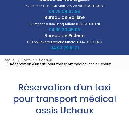
157 chemin de la Gravière Z.A
26790 ROCHEGUDE
04 75 04 87 86
Bureau de Bollène
32 impasse des Bricquetiers
84500 BOLLENE
04 90 30 45 05
Bureau de Piolenc
619 boulevard Frédéric Mistral
84420 PIOLENC
04 90 29 51 21
Accueil
Secteur
Uchaux
Réservation d'un taxi pour transport médical assis Uchaux
Réservation d'un taxi
pour transport médical
assis Uchaux