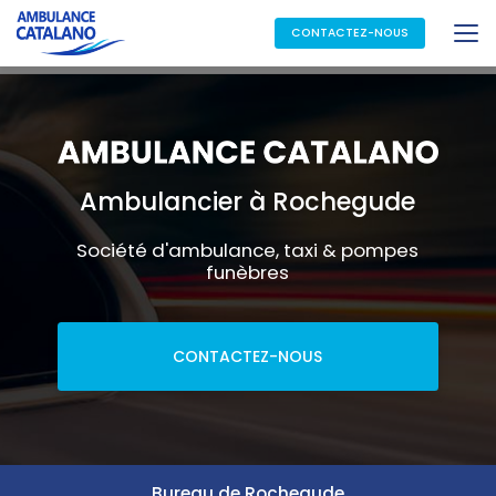
Aller
au
CONTACTEZ-NOUS
contenu
principal
Ambulancier à Rochegude
Société d'ambulance, taxi & pompes
funèbres
CONTACTEZ-NOUS
Bureau de Rochegude