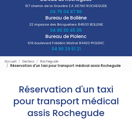
157 chemin de la Gravière Z.A
26790 ROCHEGUDE
04 75 04 87 86
Bureau de Bollène
32 impasse des Bricquetiers
84500 BOLLENE
04 90 30 45 05
Bureau de Piolenc
619 boulevard Frédéric Mistral
84420 PIOLENC
04 90 29 51 21
Accueil
Secteur
Rochegude
Réservation d'un taxi pour transport médical assis Rochegude
Réservation d'un taxi
pour transport médical
assis Rochegude