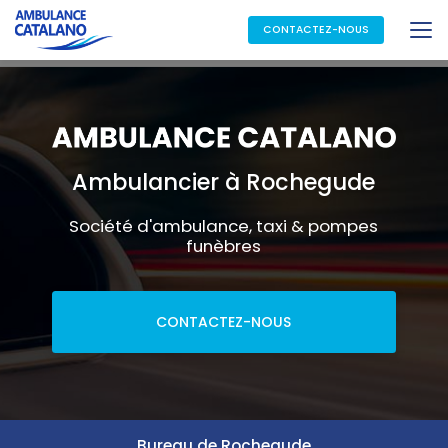
Aller
au
CONTACTEZ-NOUS
contenu
principal
Ambulancier à Rochegude
Société d'ambulance, taxi & pompes
funèbres
CONTACTEZ-NOUS
Bureau de Rochegude