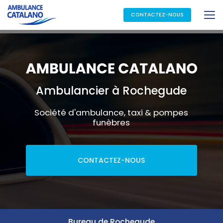
Aller
au
CONTACTEZ-NOUS
contenu
principal
Ambulancier à Rochegude
Société d'ambulance, taxi & pompes
funèbres
CONTACTEZ-NOUS
Bureau de Rochegude