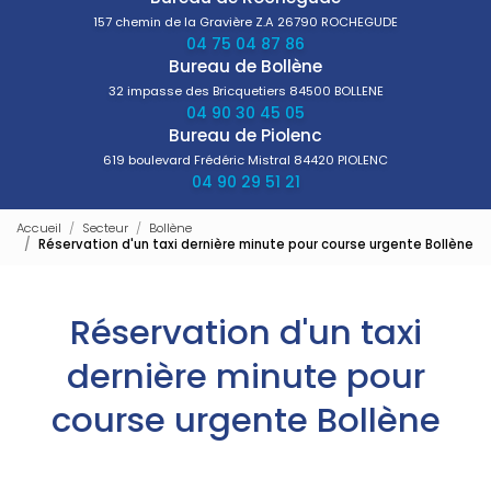
157 chemin de la Gravière Z.A
26790 ROCHEGUDE
04 75 04 87 86
Bureau de Bollène
32 impasse des Bricquetiers
84500 BOLLENE
04 90 30 45 05
Bureau de Piolenc
619 boulevard Frédéric Mistral
84420 PIOLENC
04 90 29 51 21
Accueil
Secteur
Bollène
Réservation d'un taxi dernière minute pour course urgente Bollène
Réservation d'un taxi
dernière minute pour
course urgente Bollène