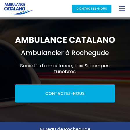
Aller
au
CONTACTEZ-NOUS
contenu
principal
Ambulancier à Rochegude
Société d'ambulance, taxi & pompes
funèbres
CONTACTEZ-NOUS
Bureau de Rochegude