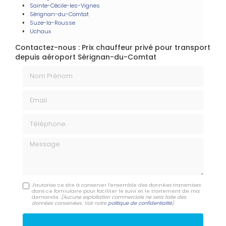
Sainte-Cécile-les-Vignes
Sérignan-du-Comtat
Suze-la-Rousse
Uchaux
Contactez-nous : Prix chauffeur privé pour transport
depuis aéroport Sérignan-du-Comtat
Nom Prénom
Email
Téléphone
Message
J'autorise ce site à conserver l'ensemble des données transmises
dans ce formulaire pour faciliter le suivi et le traitement de ma
demande.
(Aucune exploitation commerciale ne sera faite des
données conservées. Voir notre
politique de confidentialité
)