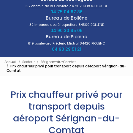
157 chemin de la Gravière Z.A
26790 ROCHEGUDE
04 75 04 87 86
Bureau de Bollène
32 impasse des Bricquetiers
84500 BOLLENE
04 90 30 45 05
Bureau de Piolenc
619 boulevard Frédéric Mistral
84420 PIOLENC
04 90 29 51 21
Accueil
Secteur
Sérignan-du-Comtat
Prix chauffeur privé pour transport depuis aéroport Sérignan-du-
Comtat
Prix chauffeur privé pour
transport depuis
aéroport Sérignan-du-
Comtat