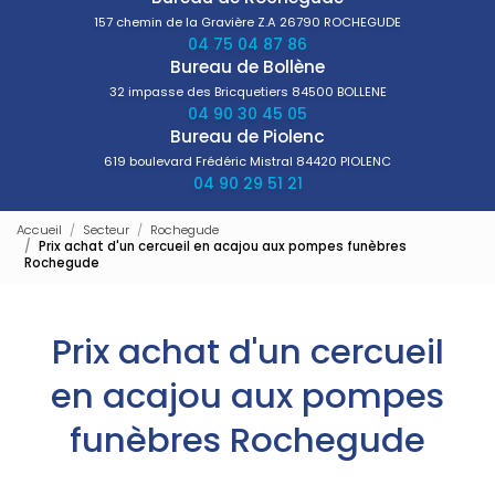
157 chemin de la Gravière Z.A
26790 ROCHEGUDE
04 75 04 87 86
Bureau de Bollène
32 impasse des Bricquetiers
84500 BOLLENE
04 90 30 45 05
Bureau de Piolenc
619 boulevard Frédéric Mistral
84420 PIOLENC
04 90 29 51 21
Accueil
Secteur
Rochegude
Prix achat d'un cercueil en acajou aux pompes funèbres
Rochegude
Prix achat d'un cercueil
en acajou aux pompes
funèbres Rochegude