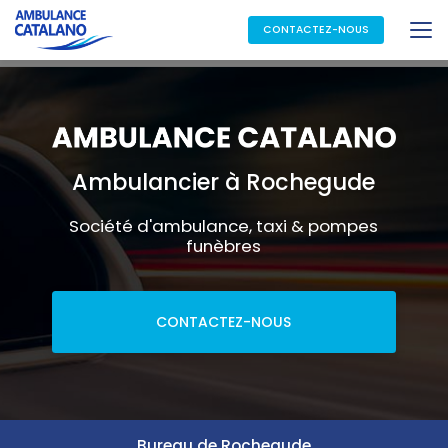
Aller
au
CONTACTEZ-NOUS
contenu
principal
Ambulancier à Rochegude
Société d'ambulance, taxi & pompes
funèbres
CONTACTEZ-NOUS
Bureau de Rochegude