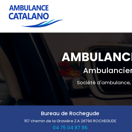
Navigation principale
Aller
au
contenu
principal
Ambulancier
Société d'ambulance,
Bureau de Rochegude
157 chemin de la Gravière Z.A
26790 ROCHEGUDE
04 75 04 87 86