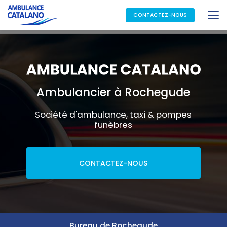
Aller
au
CONTACTEZ-NOUS
contenu
principal
Ambulancier à Rochegude
Société d'ambulance, taxi & pompes
funèbres
CONTACTEZ-NOUS
Bureau de Rochegude