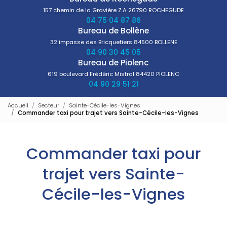
157 chemin de la Gravière Z.A
26790 ROCHEGUDE
04 75 04 87 86
Bureau de Bollène
32 impasse des Bricquetiers
84500 BOLLENE
04 90 30 45 05
Bureau de Piolenc
619 boulevard Frédéric Mistral
84420 PIOLENC
04 90 29 51 21
Accueil
Secteur
Sainte-Cécile-les-Vignes
Commander taxi pour trajet vers Sainte-Cécile-les-Vignes
Commander taxi pour
trajet vers Sainte-
Cécile-les-Vignes