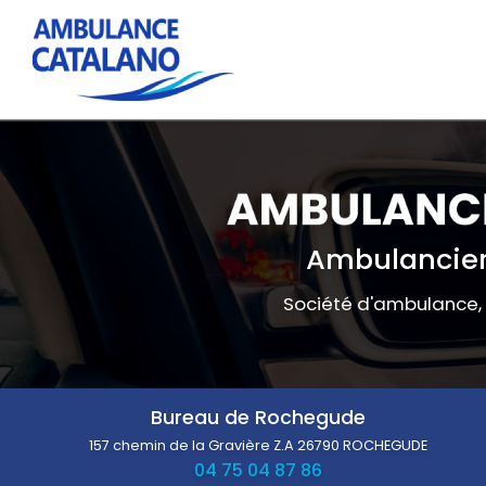
Navigation principale
Aller
au
contenu
principal
Ambulancier
Société d'ambulance,
Bureau de Rochegude
157 chemin de la Gravière Z.A
26790 ROCHEGUDE
04 75 04 87 86