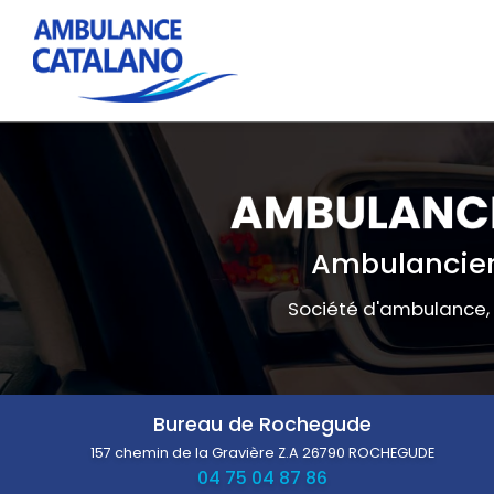
Navigation principale
Aller
au
contenu
principal
Ambulancier
Société d'ambulance,
Bureau de Rochegude
157 chemin de la Gravière Z.A
26790 ROCHEGUDE
04 75 04 87 86