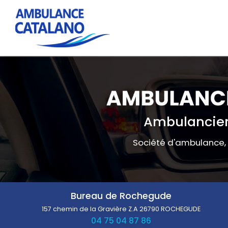
Navigation principale
Aller
au
contenu
principal
Ambulancier
Société d'ambulance,
Bureau de Rochegude
157 chemin de la Gravière Z.A
26790 ROCHEGUDE
04 75 04 87 86