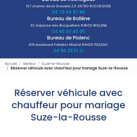
157 chemin de la Gravière Z.A
26790 ROCHEGUDE
04 75 04 87 86
Bureau de Bollène
32 impasse des Bricquetiers
84500 BOLLENE
04 90 30 45 05
Bureau de Piolenc
619 boulevard Frédéric Mistral
84420 PIOLENC
04 90 29 51 21
Accueil
Secteur
Suze-la-Rousse
Réserver véhicule avec chauffeur pour mariage Suze-la-Rousse
Réserver véhicule avec
chauffeur pour mariage
Suze-la-Rousse