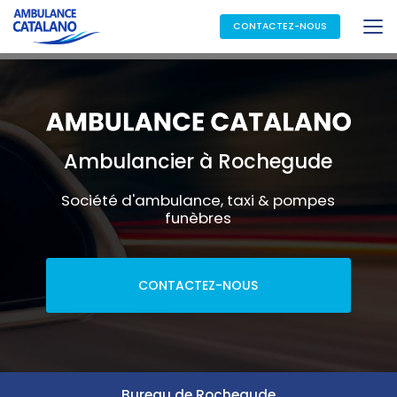
Aller
au
CONTACTEZ-NOUS
contenu
principal
Ambulancier à Rochegude
Société d'ambulance, taxi & pompes
funèbres
CONTACTEZ-NOUS
Bureau de Rochegude