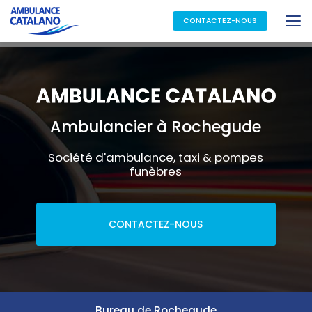
Aller
au
CONTACTEZ-NOUS
contenu
principal
Ambulancier à Rochegude
Société d'ambulance, taxi & pompes
funèbres
CONTACTEZ-NOUS
Bureau de Rochegude