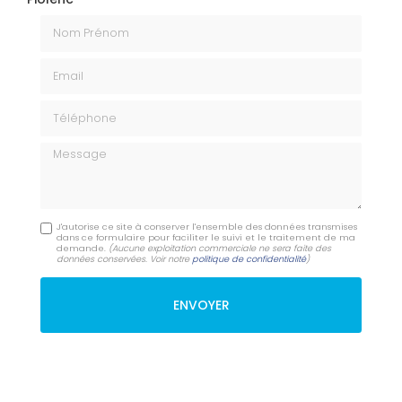
Nom Prénom
Email
Téléphone
Message
J'autorise ce site à conserver l'ensemble des données transmises
dans ce formulaire pour faciliter le suivi et le traitement de ma
demande.
(Aucune exploitation commerciale ne sera faite des
données conservées. Voir notre
politique de confidentialité
)