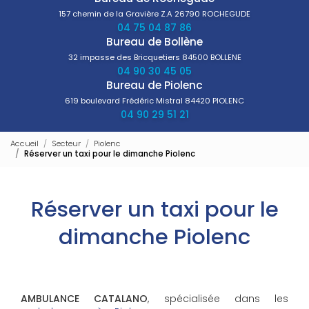
157 chemin de la Gravière Z.A
26790 ROCHEGUDE
04 75 04 87 86
Bureau de Bollène
32 impasse des Bricquetiers
84500 BOLLENE
04 90 30 45 05
Bureau de Piolenc
619 boulevard Frédéric Mistral
84420 PIOLENC
04 90 29 51 21
Accueil
Secteur
Piolenc
Réserver un taxi pour le dimanche Piolenc
Réserver un taxi pour le
dimanche Piolenc
AMBULANCE CATALANO
, spécialisée dans les