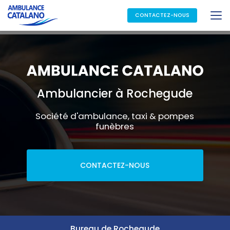
Aller
au
CONTACTEZ-NOUS
contenu
principal
Ambulancier à Rochegude
Société d'ambulance, taxi & pompes
funèbres
CONTACTEZ-NOUS
Bureau de Rochegude