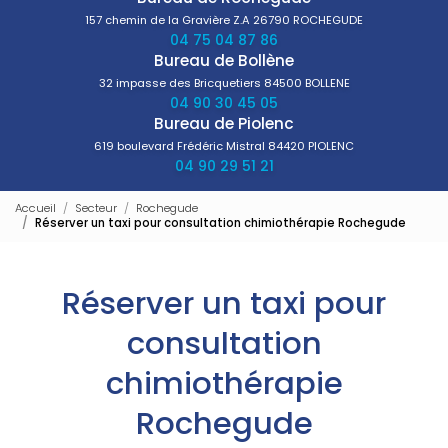
157 chemin de la Gravière Z.A
26790 ROCHEGUDE
04 75 04 87 86
Bureau de Bollène
32 impasse des Bricquetiers
84500 BOLLENE
04 90 30 45 05
Bureau de Piolenc
619 boulevard Frédéric Mistral
84420 PIOLENC
04 90 29 51 21
Accueil
Secteur
Rochegude
Réserver un taxi pour consultation chimiothérapie Rochegude
Réserver un taxi pour
consultation
chimiothérapie
Rochegude