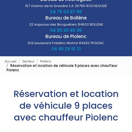
157 chemin de la Gravière Z.A
26790 ROCHEGUDE
04 75 04 87 86
Bureau de Bollène
32 impasse des Bricquetiers
84500 BOLLENE
04 90 30 45 05
Bureau de Piolenc
619 boulevard Frédéric Mistral
84420 PIOLENC
04 90 29 51 21
Accueil
Secteur
Piolenc
Réservation et location de véhicule 9 places avec chauffeur
Piolenc
Réservation et location
de véhicule 9 places
avec chauffeur Piolenc