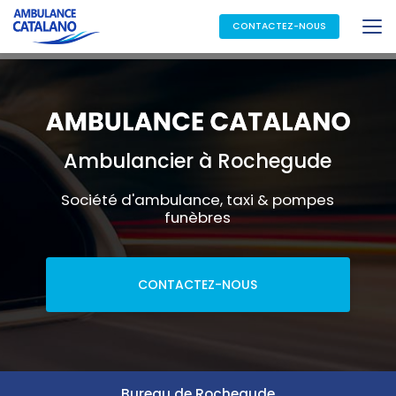
Aller
au
CONTACTEZ-NOUS
contenu
principal
Ambulancier à Rochegude
Société d'ambulance, taxi & pompes
funèbres
CONTACTEZ-NOUS
Bureau de Rochegude