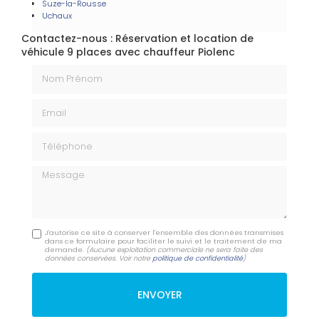
Suze-la-Rousse
Uchaux
Contactez-nous : Réservation et location de
véhicule 9 places avec chauffeur Piolenc
Nom Prénom
Email
Téléphone
Message
J'autorise ce site à conserver l'ensemble des données transmises
dans ce formulaire pour faciliter le suivi et le traitement de ma
demande.
(Aucune exploitation commerciale ne sera faite des
données conservées. Voir notre
politique de confidentialité
)