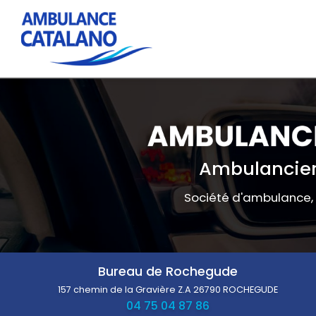
Navigation principale
Aller
au
contenu
principal
Ambulancier
Société d'ambulance,
Bureau de Rochegude
157 chemin de la Gravière Z.A
26790 ROCHEGUDE
04 75 04 87 86