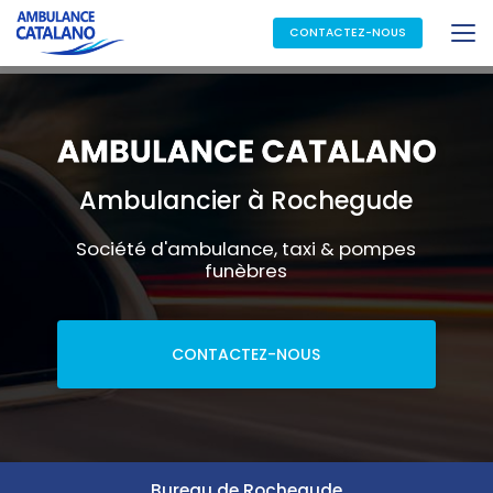
Aller
au
CONTACTEZ-NOUS
contenu
principal
Ambulancier à Rochegude
Société d'ambulance, taxi & pompes
funèbres
CONTACTEZ-NOUS
Bureau de Rochegude