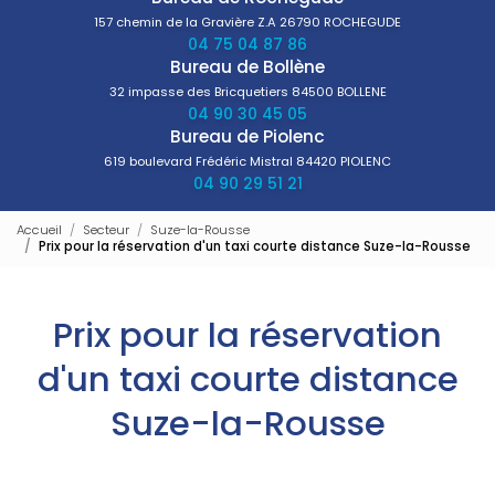
157 chemin de la Gravière Z.A
26790 ROCHEGUDE
04 75 04 87 86
Bureau de Bollène
32 impasse des Bricquetiers
84500 BOLLENE
04 90 30 45 05
Bureau de Piolenc
619 boulevard Frédéric Mistral
84420 PIOLENC
04 90 29 51 21
Accueil
Secteur
Suze-la-Rousse
Prix pour la réservation d'un taxi courte distance Suze-la-Rousse
Prix pour la réservation
d'un taxi courte distance
Suze-la-Rousse