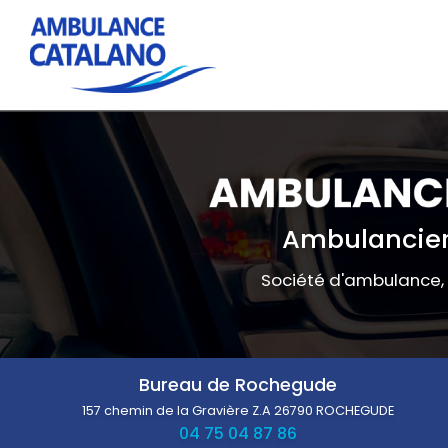
Navigation principale
Aller
au
contenu
principal
Ambulancier
Société d'ambulance,
Bureau de Rochegude
157 chemin de la Gravière Z.A
26790 ROCHEGUDE
04 75 04 87 86